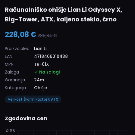
Računalniško ohišje Lian Li Odyssey X,
Big-Tower, ATX, kaljeno steklo, črno
228,08 €
286,84 €
Proizvajalec
Lian Li
EAN
4718466010438
MPN
TR-01X
Zaloga
Na zalogi
Garancija
24m
Kategorija
Ohišje
Velikost (Form Factor): ATX
Zgodovina cen