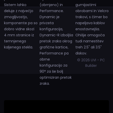
Sistem lahko
(obrnjeno) in
gumijastimi
deluje z največjo
Performance.
obrobami in Velcro
zmogljivostjo,
Dynamic je
trakovi, s čimer bo
komponente pa so
privzeta
napeljava kablov
dobro vidne skozi
konfiguracija,
enostavnejša.
4 mm stranice iz
Dynamic-R izboljša
Ohišje omogoča
temnjenega
pretok zraka okrog
tudi namestitev
kaljenega stekla.
grafične kartice,
treh 2.5" ali 3.5"
Performance pa
diskov.
obrne
© 2026 UVI - PC
konfiguracijo za
Builder
90° za še bolj
optimiziran pretok
zraka.