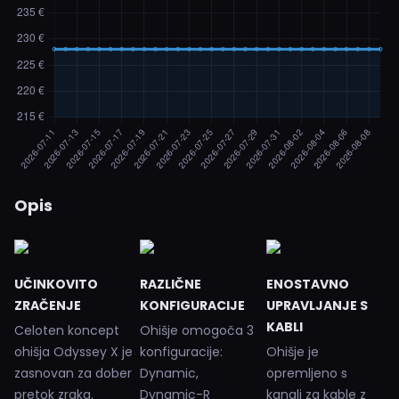
Opis
UČINKOVITO
RAZLIČNE
ENOSTAVNO
ZRAČENJE
KONFIGURACIJE
UPRAVLJANJE S
KABLI
Celoten koncept
Ohišje omogoča 3
ohišja Odyssey X je
konfiguracije:
Ohišje je
zasnovan za dober
Dynamic,
opremljeno s
pretok zraka.
Dynamic-R
kanali za kable z