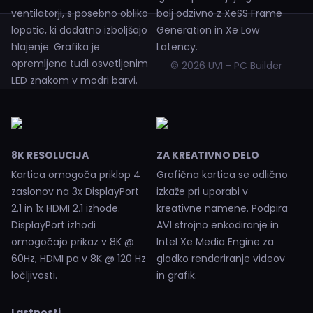
ventilatorji, s posebno obliko
bolj odzivno z XeSS Frame
lopatic, ki dodatno izboljšajo
Generation in Xe Low
hlajenje. Grafika je
Latency.
opremljena tudi osvetljenim
© 2026 UVI - PC Builder
LED znakom v modri barvi.
8K RESOLUCIJA
ZA KREATIVNO DELO
Kartica omogoča priklop 4
Grafična kartica se odlično
zaslonov na 3x DisplayPort
izkaže pri uporabi v
2.1 in 1x HDMI 2.1 izhode.
kreativne namene. Podpira
DisplayPort izhodi
AV1 strojno enkodiranje in
omogočajo prikaz v 8K @
Intel Xe Media Engine za
60Hz, HDMI pa v 8K @ 120 Hz
gladko renderiranje videov
ločljivosti.
in grafik.
Lastnosti