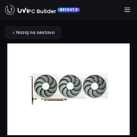
PC Builder
BETA V1.0
Nazaj na sestavo