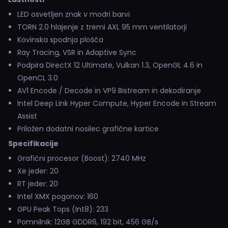
LED osvetljen znak v modri barvi
TORN 2.0 hlajenje z tremi AXL 95 mm ventilatorji
Kovinska spodnja plošča
Ray Tracing, VSR in Adaptive Sync
Podpira DirectX 12 Ultimate, Vulkan 1.3, OpenGL 4.6 in
OpenCL 3.0
AV1 Encode / Decode in VP9 Bistream in dekodiranje
Intel Deep Link Hyper Compute, Hyper Encode in Stream
Assist
Priložen dodatni nosilec grafične kartice
Specifikacije
Grafični procesor (Boost): 2740 MHz
Xe jeder: 20
RT jeder: 20
Intel XMX pogonov: 160
GPU Peak Tops (Int8): 233
Pomnilnik: 12GB GDDR6, 192 bit, 456 GB/s