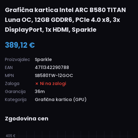
Grafična kartica Intel ARC B580 TITAN
Luna OC, 12GB GDDR6, PCIe 4.0 x8, 3x
DisplayPort, 1x HDMI, Sparkle
389,12 €
Proizvajalec
Sparkle
EAN
4711342290788
MPN
SB580TW-12GOC
Zaloga
Ni na zalogi
Garancija
36m
Kategorija
Grafična kartica (GPU)
Zgodovina cen