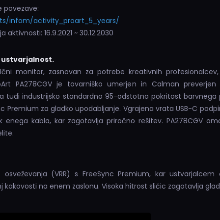
je povezave:
s/infom/activity_proart_5_years/
ja aktivnosti: 16.9.2021 ~ 30.12.2030
ustvarjalnost.
čni monitor, zasnovan za potrebe kreativnih profesionalcev, 
roArt PA278CGV je tovarniško umerjen in Calman preverjen
ja tudi industrijsko standardno 95-odstotno pokritost barvnega
nc Premium za gladko upodabljanje. Vgrajena vrata USB-C podpir
k enega kabla, kar zagotavlja priročno rešitev. PA278CGV om
lite.
 osveževanja (VRR) s FreeSync Premium, kar ustvarjalcem 
j kakovosti na enem zaslonu. Visoka hitrost sličic zagotavlja glad