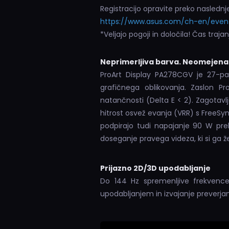
Registracijo opravite preko nasledn
https://www.asus.com/ch-en/event
*Veljajo pogoji in določila! Čas trajan
Neprimerljiva barva. Neomejena 
ProArt Display PA278CGV je 27-pal
grafičnega oblikovanja. Zaslon P
natančnosti (Delta E < 2). Zagotavl
hitrost osvež evanja (VRR) s FreeSy
podpirajo tudi napajanje 90 W pre
doseganje pravega videza, ki si ga že
Prijazno 2D/3D upodabljanje
Do 144 Hz spremenljive frekvence
upodabljanjem in izvajanje preverjan