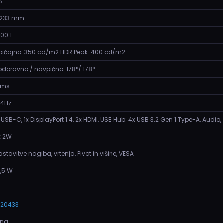
PS
,233 mm
000:1
bičajno: 350 cd/m2 HDR Peak: 400 cd/m2
odoravno / navpično: 178°/ 178°
 ms
44Hz
x USB-C, 1x DisplayPort 1.4, 2x HDMI, USB Hub: 4x USB 3.2 Gen 1 Type-A, Aud
x 2W
astavitve nagiba, vrtenja, Pivot in višine, VESA
9,5 W
420433
rna