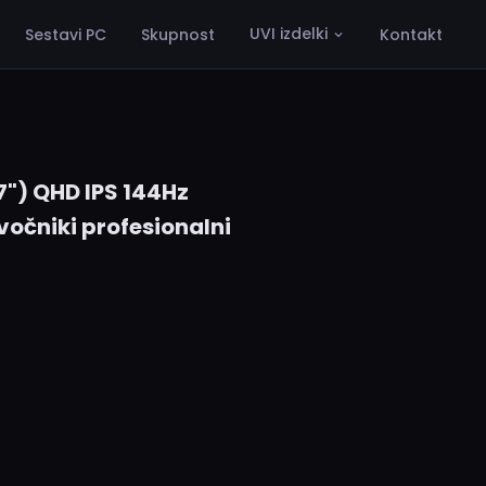
UVI izdelki
Sestavi PC
Skupnost
Kontakt
") QHD IPS 144Hz
očniki profesionalni