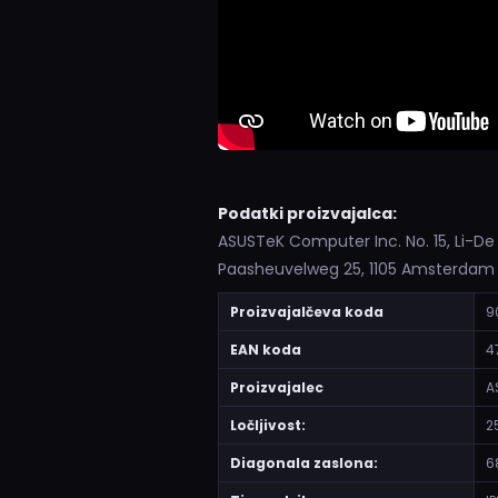
Podatki proizvajalca:
ASUSTeK Computer Inc. No. 15, Li-De
Paasheuvelweg 25, 1105 Amsterda
Proizvajalčeva koda
9
EAN koda
4
Proizvajalec
A
Ločljivost:
2
Diagonala zaslona:
6