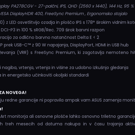
splay PA278CGV - 27-palčni, IPS, QHD (2560 x 1440), 144 Hz, 95 %
 VESA DisplayHDR 400, FreeSync Premium , Ergonomsko stojalo
 z LED osvetlitvijo ozadja in ploščo IPS s 178° širokim vidnim ko
DCI-P3 in 100 % sRGB/Rec. 709 širok barvni razpon
bracijo za odlično barvno natančnost Delta E < 2
DP prek USB-C™ z 90 W napajanja, DisplayPort, HDMI in USB hub
eževanja (VRR) s FreeSync Premium, ki zagotavlja nemoteno hit
nagiba, vrtenja, vrtenja in višine za udobno izkušnjo gledanja
in energetsko učinkoviti okoljski standardi
 ZA NOVEGA!
bju redne garancije ni popravila ampak vam ASUS zamenja monit
a!
Art monitorja ali osnovne plošče lahko osnovno triletno garancijo
vih treh mesecih od datuma nakupa in v času trajanja aktiv