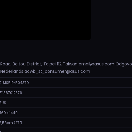
 Road, Beitou District, Taipei 112 Taiwan email@asus.com Odgov
m Nederlands acwb_st_consumer@asus.com
0LM05L1-B04370
711387012376
SUS
560 x 1440
8,58cm (27")