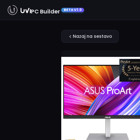
PC Builder
BETA V1.0
Nazaj na sestavo