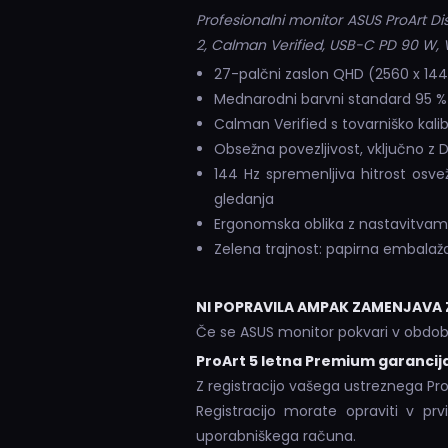
Profesionalni monitor ASUS ProArt Di
2, Calman Verified, USB-C PD 90 W,
27-palčni zaslon QHD (2560 x 1440)
Mednarodni barvni standard 95 % 
Calman Verified s tovarniško kali
Obsežna povezljivost, vključno z 
144 Hz spremenljiva hitrost osv
gledanja
Ergonomska oblika z nastavitvami 
Zelena trajnost: papirna embalaža 
NI POPRAVILA AMPAK ZAMENJAVA
Če se ASUS monitor pokvari v obdo
ProArt 5 letna Premium garancij
Z registracijo vašega ustreznega Pro
Registracijo morate opraviti v pr
uporabniškega računa.