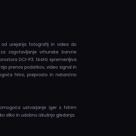
od urejanja fotografij in videa do
 za zagotavljanje vrhunske barvne
 prostora DCI-P3. 144Hz spremenljiva
ajo prenos podatkov, video signal in
ogoča hitro, preprosto in natančno
omogoča ustvarjanje iger s hitrim
ko sliko in udobno izkušnjo gledanja.