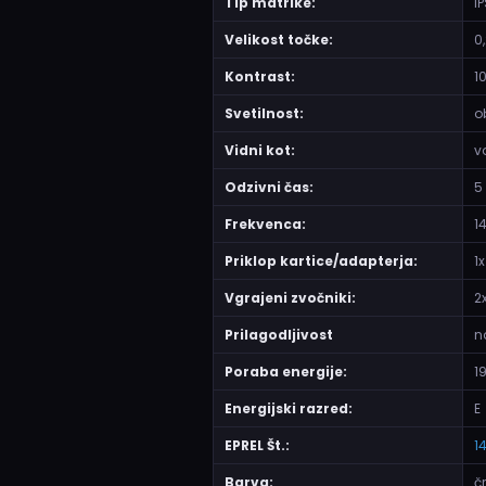
Tip matrike:
I
Velikost točke:
0
Kontrast:
1
Svetilnost:
o
Vidni kot:
v
Odzivni čas:
5
Frekvenca:
1
Priklop kartice/adapterja:
1
Vgrajeni zvočniki:
2
Prilagodljivost
n
Poraba energije:
1
Energijski razred:
E
EPREL Št.:
1
Barva:
č