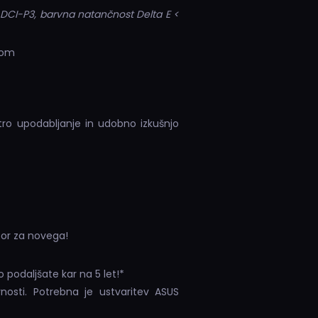
 DCI-P3, barvna natančnost Delta E <
tom
ro upodabljanje in udobno izkušnjo
or za novega!
 podaljšate kar na 5 let!*
nosti. Potrebna je ustvaritev ASUS