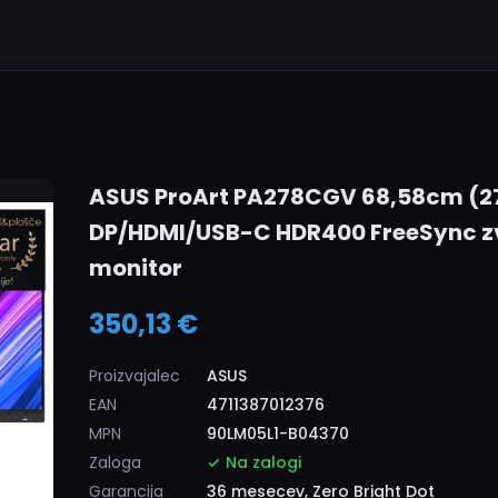
ASUS ProArt PA278CGV 68,58cm (27
DP/HDMI/USB-C HDR400 FreeSync zv
monitor
350,13 €
Proizvajalec
ASUS
EAN
4711387012376
MPN
90LM05L1-B04370
Zaloga
Na zalogi
Garancija
36 mesecev, Zero Bright Dot