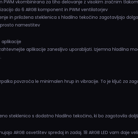
m PWM vkombinirana za tiho delovanje z visokim zračnim tlakom 
acijo do 6 ARGB komponent in PWM ventilatorjev
nje in priložena steklenica s hladilno tekočino zagotavljajo dolgo
eprosto namestitev
aplikacije
ahtevnejše aplikacije zanesljivo uporabljati. Izjemna hladilna m
.
alka povzroča le minimalen hrup in vibracije. To je ključ za zag
no steklenico s dodatno hladilno tekočino, ki bo zagotovila doljšo
nujajo ARGB osvetlitev spredaj in zadaj. 18 ARGB LED vam daje veli