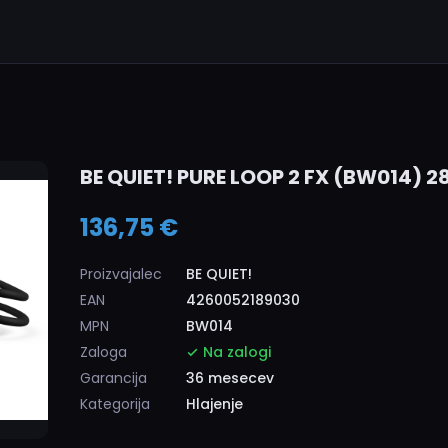
BE QUIET! PURE LOOP 2 FX (BW014) 
136,75 €
Proizvajalec
BE QUIET!
EAN
4260052189030
MPN
BW014
Zaloga
Na zalogi
Garancija
36 mesecev
Kategorija
Hlajenje