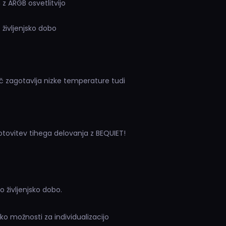
z ARGB osvetlitvijo
 življenjsko dobo
oč zagotavlja nizke temperature tudi
otovitev tihega delovanja z BEQUIET!
 življenjsko dobo.
ko možnosti za individualizacijo