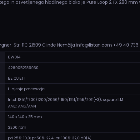
tega in osvetljenega hladilnega bloka je Pure Loop 2 FX 280 mm 
rgner-Str. 11C 21509 Glinde Nemčija info@listan.com +49 40 736
BW014
4260052189030
BE QUIET!
Hlajenje procesorja
Intel: 1851/1700/1200/2066/1150/1151/1155/2011(-3); square ILM
AMD: AM5/AM4
140 x 140 x 25 mm
2200 rpm
pri 25%: 10,8; pri50%: 22,4; pri 100%: 32,8 dB(A)