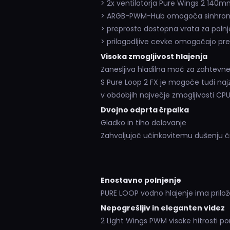
> 2x ventilatorja Pure Wings 2 140m
> ARGB-PWM-Hub omogoča sinhroniz
> preprosto dostopna vrata za polnje
> prilagodljive cevke omogočajo pr
Visoka zmogljivost hlajenja
Zanesljiva hladilna moč za zahtevne 
S Pure Loop 2 FX je mogoče tudi najz
v obdobjih največje zmogljivosti CPU
Dvojno odprta črpalka
Gladko in tiho delovanje
Zahvaljujoč učinkovitemu dušenju črp
Enostavno polnjenje
PURE LOOP vodno hlajenje ima prilože
Nepogrešljiv in eleganten videz
2 Light Wings PWM visoke hitrosti po