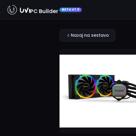
PC Builder
BETA V1.0
Nazaj na sestavo