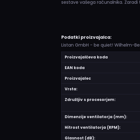
sestave vašega računalnika. Zaradi 
Podatki proizvajalca:
Listan GmbH - be quiet! Wilhelm-Be
Proizvajalčeva koda
EAN koda
Proizvajalec
Vrsta:
Združljiv s procesorjem:
Dimenzije ventilatorja (mm):
Hitrost ventilatorja (RPM):
Glasnost (dB):