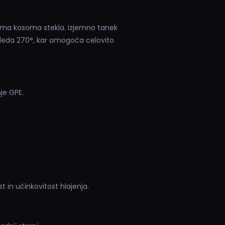
vema kosoma stekla. Izjemno tanek
gleda 270°, kar omogoča celovito
je GPE.
t in učinkovitost hlajenja.