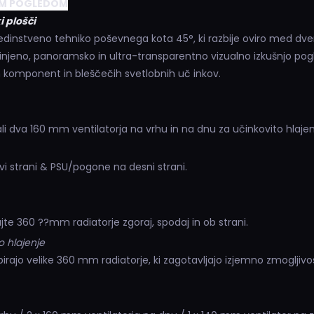
NIM POGLEDOM
i plošči
 edinstveno tehniko poševnega kota 45°, ki razbije oviro med d
kinjeno, panoramsko in ultra-transparentno vizualno izkušnjo po
h komponent in bleščečih svetlobnih uč inkov.
 dva 160 mm ventilatorja na vrhu in na dnu za učinkovito hlajen
vi strani & PSU/pogone na desni strani.
jte 360 ??mm radiatorje zgoraj, spodaj in ob strani.
o hlajenje
rajo velike 360 mm radiatorje, ki zagotavljajo izjemno zmogljivos