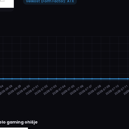
Velikost (Form Factor): ATX
elo gaming ohišje