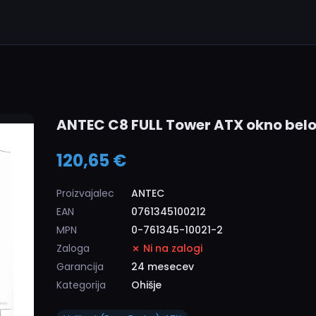
ANTEC C8 FULL Tower ATX okno belo
120,65 €
Proizvajalec
ANTEC
EAN
0761345100212
MPN
0-761345-10021-2
Zaloga
Ni na zalogi
Garancija
24 mesecev
Kategorija
Ohišje