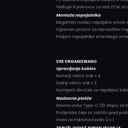
Vsebuje 8 pokrovov za reže PCIe za
Montaža napajalnika
Eleganten nosilec napajalne enote 
Ogromen prostor za namestitev nap
Podpira napajalnike stranskega vme
VSE ORGANIZIRANO
Upravljanje kablov
Notranji velcro trak x 4
Zadnji velcro trak x 2
Gumijasti obroček za napeljavo kabl
Nadzorna plošča
Glavna vrata Type-C (10 Gbps) za h
Protiprašni čepi za zaščito pred pr
Vrata za mikrofon/avdio 2 v 1