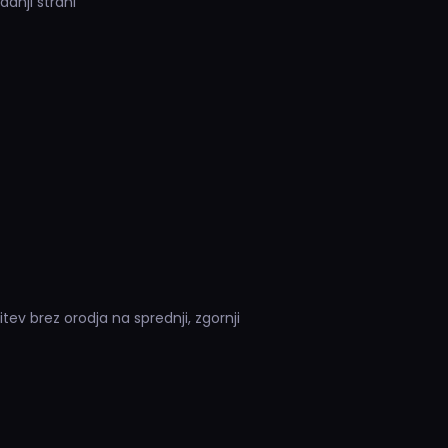
adnji strani
ev brez orodja na sprednji, zgornji