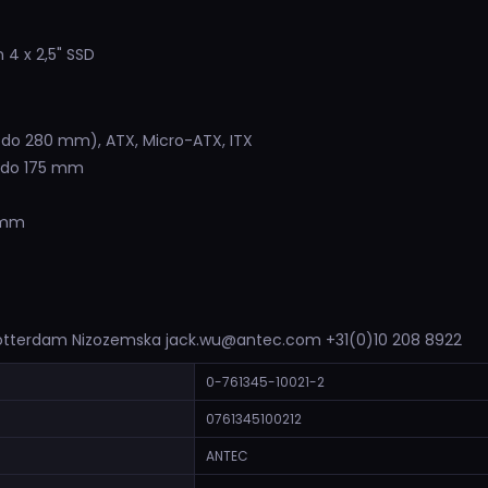
 4 x 2,5" SSD
 do 280 mm), ATX, Micro-ATX, ITX
a do 175 mm
0 mm
Rotterdam Nizozemska jack.wu@antec.com +31(0)10 208 8922
0-761345-10021-2
0761345100212
ANTEC