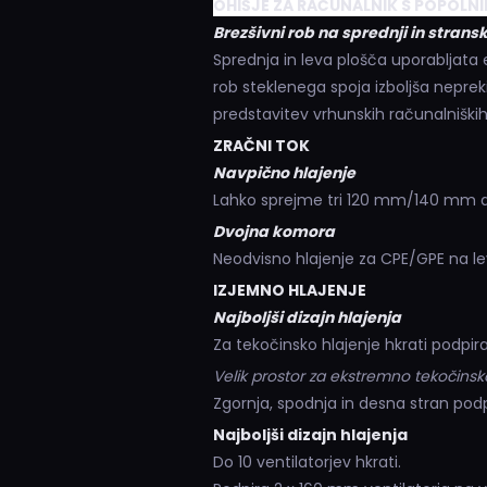
OHIŠJE ZA RAČUNALNIK S POPOL
Brezšivni rob na sprednji in stransk
Sprednja in leva plošča uporabljata
rob steklenega spoja izboljša nepre
predstavitev vrhunskih računalniški
ZRAČNI TOK
Navpično hlajenje
Lahko sprejme tri 120 mm/140 mm ali
Dvojna komora
Neodvisno hlajenje za CPE/GPE na le
IZJEMNO HLAJENJE
Najboljši dizajn hlajenja
Za tekočinsko hlajenje hkrati podpira
Velik prostor za ekstremno tekočinsk
Zgornja, spodnja in desna stran podpi
Najboljši dizajn hlajenja
Do 10 ventilatorjev hkrati.