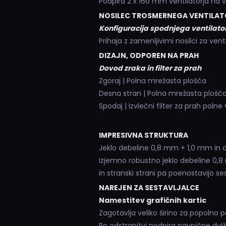
Podpira 2 x 160 mm ventilatorja na v
NOSILEC TROSMERNEGA VENTILA
Konfiguracija spodnjega ventilato
Prihaja z zamenljivimi nosilci za ventil
DIZAJN, ODPOREN NA PRAH
Dovod zraka in filter za prah
Zgoraj | Polna mrežasta plošča
Desna stran | Polna mrežasta plošč
Spodaj | Izvlečni filter za prah polne 
IMPRESIVNA STRUKTURA
Jeklo debeline 0,8 mm + 1,0 mm in d
Izjemno robustno jeklo debeline 0,8 
in stranski strani pa poenostavijo se
NAREJEN ZA SESTAVLJALCE
Namestitev grafičnih kartic
Zagotavlja veliko širino za popolno p
Po odstranitvi podpira navpične dviž