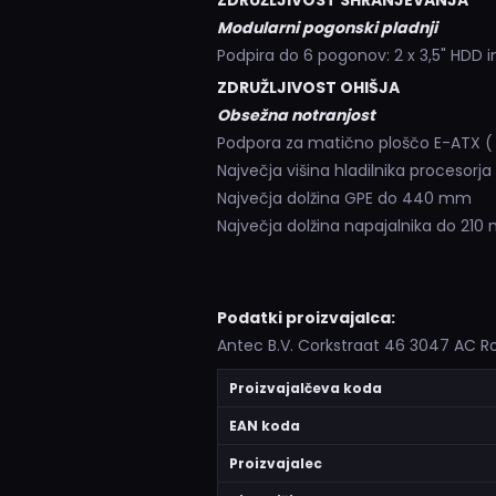
ZDRUŽLJIVOST SHRANJEVANJA
Modularni pogonski pladnji
Podpira do 6 pogonov: 2 x 3,5" HDD in
ZDRUŽLJIVOST OHIŠJA
Obsežna notranjost
Podpora za matično ploščo E-ATX (
Največja višina hladilnika procesorj
Največja dolžina GPE do 440 mm
Največja dolžina napajalnika do 21
Podatki proizvajalca:
Antec B.V. Corkstraat 46 3047 AC 
Proizvajalčeva koda
EAN koda
Proizvajalec