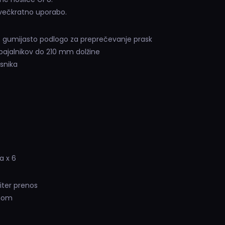
 večkratno uporabo.
z gumijasto podlogo za preprečevanje prask
ajalnikov do 210 mm dolžine
snika
a x 6
iter prenos
ahom