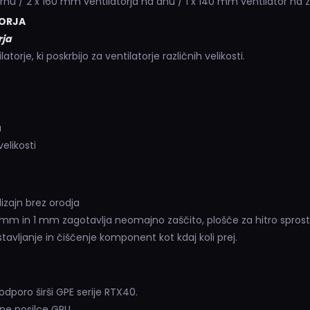
rhu / 2 x 160 mm ventilatorja na dnu / 1 x 140 mm ventilator na z
TORJA
rja
atorje, ki poskrbijo za ventilatorje različnih velikosti.
a
velikosti
izajn brez orodja
mm in 1 mm zagotavlja neomajno zaščito, plošče za hitro sprostit
stavljanje in čiščenje komponent kot kdaj koli prej.
odporo širši GPE serije RTX40.
ne nosilce GPU.